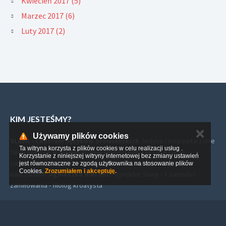
Kwiecień 2017 (5)
Marzec 2017 (6)
Luty 2017 (2)
KIM JESTEŚMY?
✕
Używamy plików cookies
SLAVA - Centrum Języków Słowiańskich
Jedyne i niepowtarzalne
Ta witryna korzysta z plików cookies w celu realizacji usług .
takie miejsce w województwie pomorskim. Łączące pasję,
Korzystanie z niniejszej witryny internetowej bez zmiany ustawień
zamiłowanie do języków słowiańskich z profesjonalnym
jest równoznaczne ze zgodą użytkownika na stosowanie plików
Cookies.
Zrozumiałem i akceptuję.
nauczaniem.
Agnieszka Nikrant
- Dyrektor Slavy - z zawodu i
zamiłowania - filolog kroatysta
NAJCZĘŚCIEJ CZYTANE