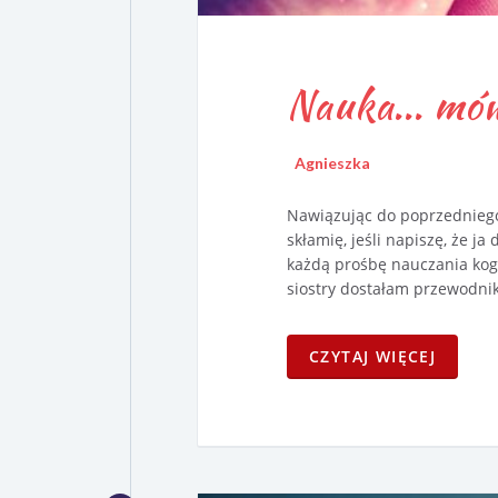
Nauka... mówi
Agnieszka
Nawiązując do poprzedniego 
skłamię, jeśli napiszę, że ja
każdą prośbę nauczania kog
siostry dostałam przewodni
CZYTAJ WIĘCEJ