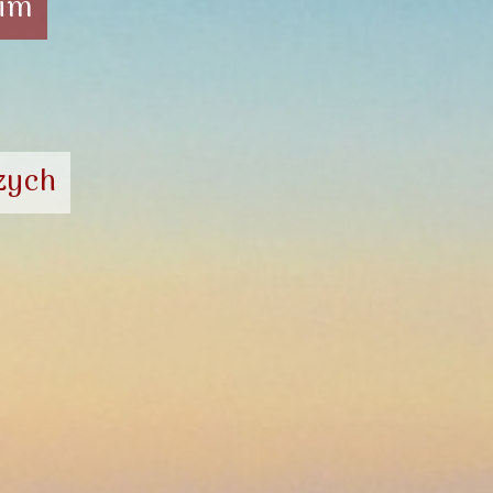
vim
zych