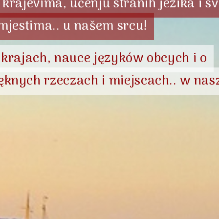
krajevima, učenju stranih jezika i s
 mjestima.. u našem srcu!
 krajach, nauce języków obcych i o
ęknych rzeczach i miejscach.. w nas