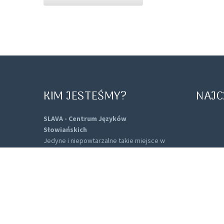
KIM JESTEŚMY?
NAJC
SLAVA - Centrum Języków
Słowiańskich
Jedyne i niepowtarzalne takie miejsce w
województwie pomorskim. Łączące pasję,
zamiłowanie do języków słowiańskich z
profesjonalnym nauczaniem.
Agnieszka Nikrant
- Dyrektor Slavy - z
zawodu i zamiłowania - filolog kroatysta