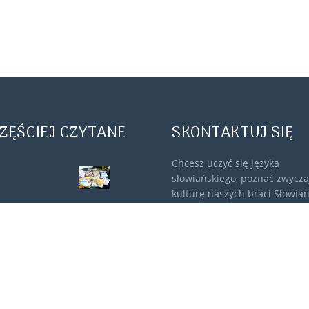
ZĘŚCIEJ CZYTANE
SKONTAKTUJ SIĘ
Chcesz uczyć się języka
słowiańskiego, poznać zwyczaj
kulturę naszych braci Słowia
Napisz lub zadzwoń, umówim
darmową, pierwszą lekcję on 
spotkamy się w biurze w Gdyn
+48 511 473 693
agnieszka.nikrant
biuro@slava.edu.pl