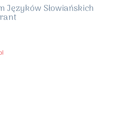
m Języków Słowiańskich
rant
pl