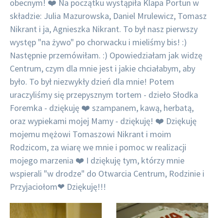
obecnym! ❤️ Na początku wystąpiła Klapa Portun w
składzie: Julia Mazurowska, Daniel Mrulewicz, Tomasz
Nikrant i ja, Agnieszka Nikrant. To był nasz pierwszy
występ "na żywo" po chorwacku i mieliśmy bis! :)
Następnie przemówiłam. :) Opowiedziałam jak widzę
Centrum, czym dla mnie jest i jakie chciałabym, aby
było. To był niezwykły dzień dla mnie! Potem
uraczyliśmy się przepysznym tortem - dzieło Słodka
Foremka - dziękuję ❤️ szampanem, kawą, herbatą,
oraz wypiekami mojej Mamy - dziękuję! ❤️ Dziękuję
mojemu mężowi Tomaszowi Nikrant i moim
Rodzicom, za wiarę we mnie i pomoc w realizacji
mojego marzenia ❤️ I dziękuję tym, którzy mnie
wspierali "w drodze" do Otwarcia Centrum, Rodzinie i
Przyjaciołom❤ Dziękuję!!!