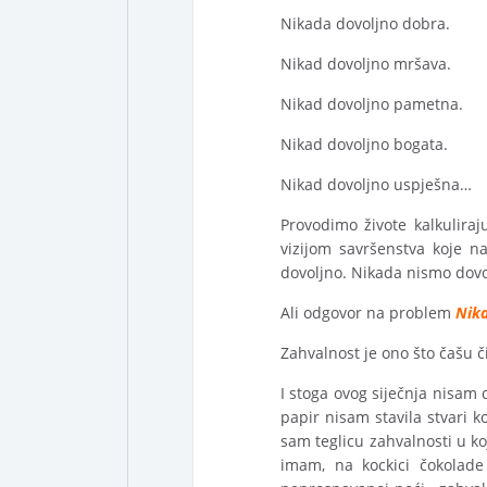
Nikada dovoljno dobra.
Nikad dovoljno mršava.
Nikad dovoljno pametna.
Nikad dovoljno bogata.
Nikad dovoljno uspješna…
Provodimo živote kalkulira
vizijom savršenstva koje n
dovoljno. Nikada nismo dovo
Ali odgovor na problem
Nika
Zahvalnost je ono što čašu 
I stoga ovog siječnja nisam 
papir nisam stavila stvari 
sam teglicu zahvalnosti u k
imam, na kockici čokolade