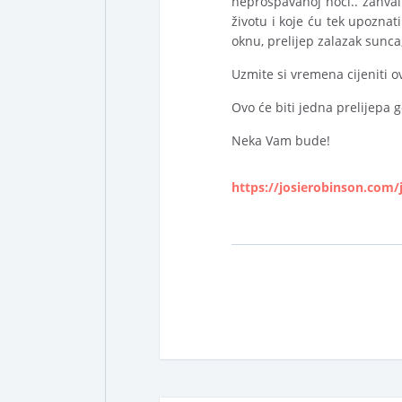
neprospavanoj noći.. zahva
životu i koje ću tek upoznat
oknu, prelijep zalazak sunca
Uzmite si vremena cijeniti o
Ovo će biti jedna prelijepa
Neka Vam bude!
https://josierobinson.com/