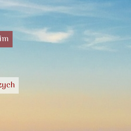
vim
zych