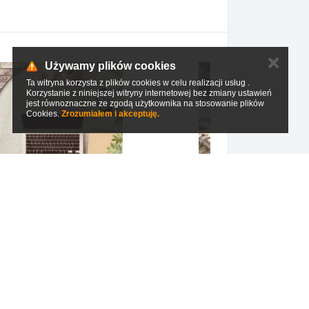
✕
Używamy plików cookies
Ta witryna korzysta z plików cookies w celu realizacji usług .
Korzystanie z niniejszej witryny internetowej bez zmiany ustawień
jest równoznaczne ze zgodą użytkownika na stosowanie plików
Cookies.
Zrozumiałem i akceptuję.
"Chwila na miłość" Joanna Stovrag