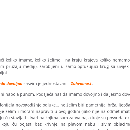
jući koliko imamo, koliko želimo i na kraju krajeva koliko nemam
am pružaju mediji), zarobljeni u samo-optužujući krug sa uvij
ljni.
da dovoljno
sasvim je jednostavan –
Zahvalnost
.
čini napola punom. Podsjeća nas da imamo dovoljno i da jesmo dovo
donijela novogodišnje odluke… ne želim biti pametnija, brža, ljepša
koje želim i moram napraviti u ovoj godini (iako nije na odmet ima
oju ću stavljati stvari na kojima sam zahvalna, a koje su posvuda
 koju ću pojesti bez krivnje, na plavom nebu i sivim oblacim