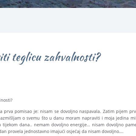
ti teglicu zahvalnosti?
lnosti?
 prva pomisao je: nisam se dovoljno naspavala. Zatim pijem prvu
 razmišljam o svemu što u danu moram napraviti i moja jedina 
aju tijekom dana.. nemam dovoljno energije… nisam dovoljno pam
an provela jednostavno imajući osjećaj da nisam dovoljno….