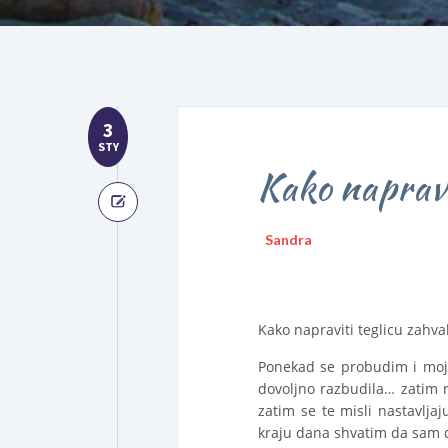
3
STY
Kako napravi
Sandra
Kako napraviti teglicu zahva
Ponekad se probudim i moja
dovoljno razbudila… zatim
zatim se te misli nastavlj
kraju dana shvatim da sam d