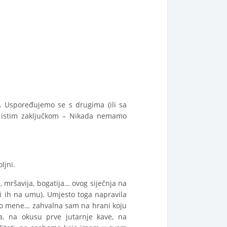
o. Uspoređujemo se s drugima (ili sa
ek istim zaključkom – Nikada nemamo
ljni.
, mršavija, bogatija… ovog siječnja na
ti ih na umu). Umjesto toga napravila
 oko mene… zahvalna sam na hrani koju
a, na okusu prve jutarnje kave, na