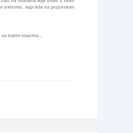
očitati, na osobama koje imam u svom
je sretnima.. kapi kiše na prozorskom
ću na malim stvarima…