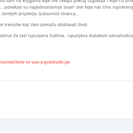
lna sam na knjigama koje me čekaju pokraj uzglavlja i koje ću pr
i… ponekad su najjednostavnije stvari one koje nas čine najiskreni
, osmijeh prijatelja, ljubaznost stranca…
ve trenutke koji Vam pomažu obožavati život.
 godina! Za sve! Ispunjena čudima.. ispunjena dubokom zahvalnoš
journal/how-to-use-a-gratitude-jar