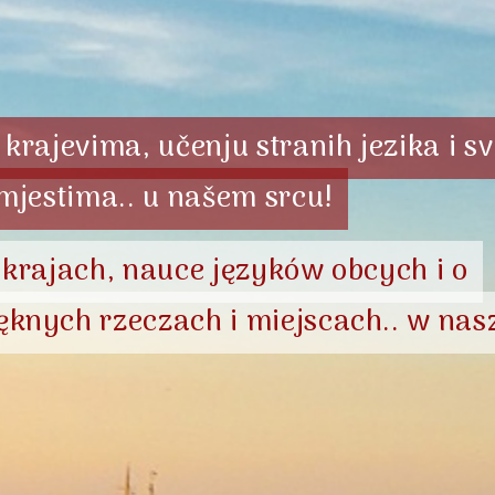
krajevima, učenju stranih jezika i s
 mjestima.. u našem srcu!
 krajach, nauce języków obcych i o
ęknych rzeczach i miejscach.. w nas