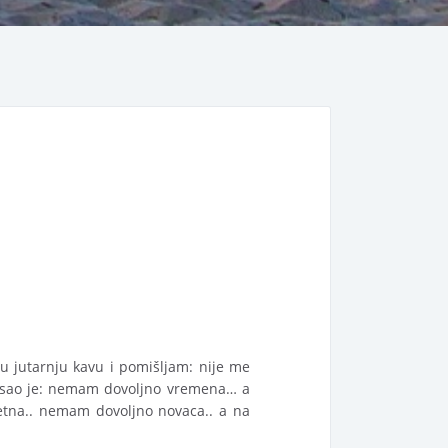
 jutarnju kavu i pomišljam: nije me
misao je: nemam dovoljno vremena… a
etna.. nemam dovoljno novaca.. a na