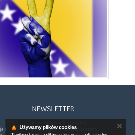
NEWSLETTER
Jeśli jesteś zainteresowany
✕
Używamy plików cookies
e i
informacjami o naszych kursach
Ta witryna korzysta z plików cookies w celu realizacji usług .