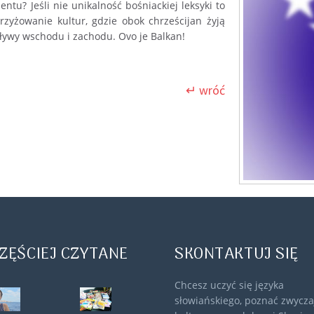
ntu? Jeśli nie unikalność bośniackiej leksyki to
zyżowanie kultur, gdzie obok chrześcijan żyją
ływy wschodu i zachodu. Ovo je Balkan!
↵ wróć
ZĘŚCIEJ CZYTANE
SKONTAKTUJ SIĘ
Chcesz uczyć się języka
słowiańskiego, poznać zwyczaj