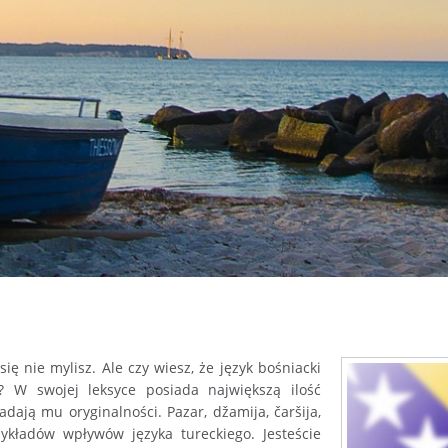
się nie mylisz. Ale czy wiesz, że język bośniacki
m? W swojej leksyce posiada największą ilość
dają mu oryginalności. Pazar, džamija, čaršija,
rzykładów wpływów języka tureckiego. Jesteście