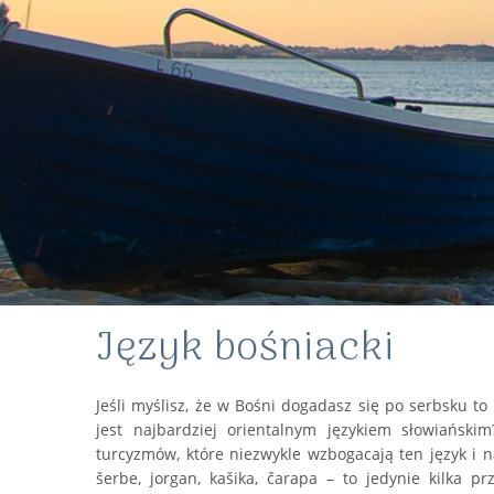
Język bośniacki
Jeśli myślisz, że w Bośni dogadasz się po serbsku to 
jest najbardziej orientalnym językiem słowiański
turcyzmów, które niezwykle wzbogacają ten język i na
šerbe, jorgan, kašika, čarapa – to jedynie kilka p