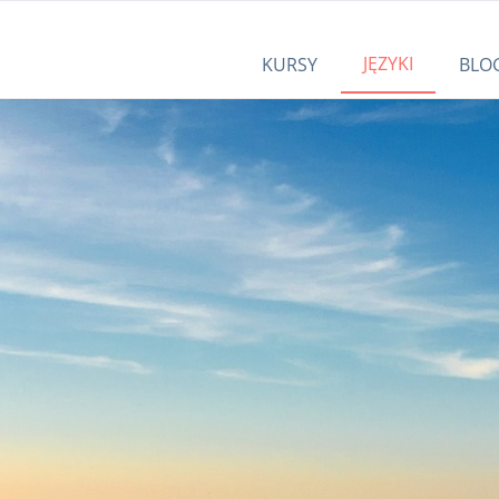
JĘZYKI
KURSY
BLO