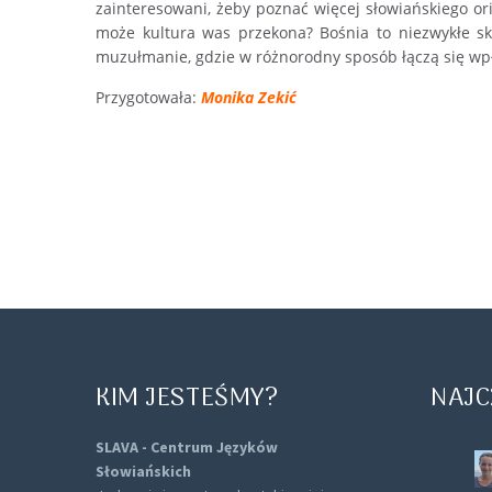
zainteresowani, żeby poznać więcej słowiańskiego orie
może kultura was przekona? Bośnia to niezwykłe skr
muzułmanie, gdzie w różnorodny sposób łączą się wp
Przygotowała:
Monika Zekić
KIM JESTEŚMY?
NAJC
SLAVA - Centrum Języków
Słowiańskich