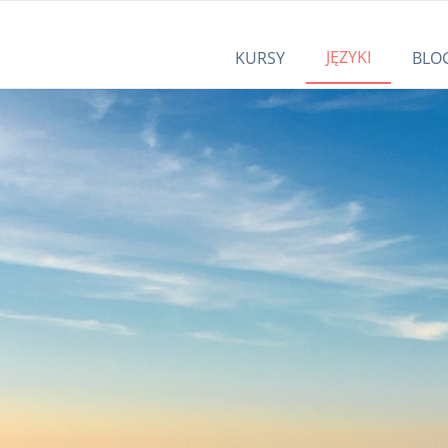
JĘZYKI
KURSY
BLO