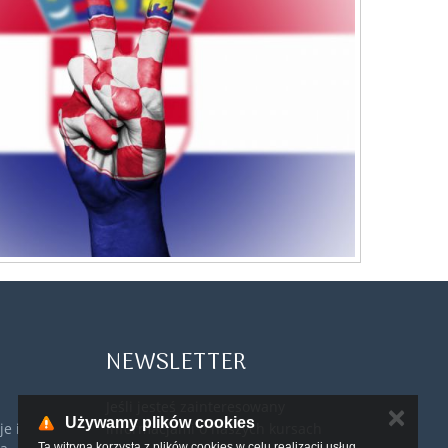
NEWSLETTER
Jeśli jesteś zainteresowany
✕
Używamy plików cookies
e i
informacjami o naszych kursach
Ta witryna korzysta z plików cookies w celu realizacji usług .