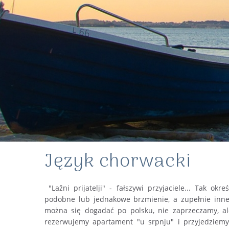
Język chorwacki
"Lažni prijatelji" - fałszywi przyjaciele... Tak o
podobne lub jednakowe brzmienie, a zupełnie inne 
można się dogadać po polsku, nie zaprzeczamy, al
rezerwujemy apartament "u srpnju" i przyjedziemy