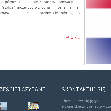
e za późno! ;) Podobnie, "grad" w Chorwacji nie
 "stolica" może być wygodna i można na niej
oznasz je na kursie! Zarazimy Cię miłością do
↵ wróć
ZĘŚCIEJ CZYTANE
SKONTAKTUJ SIĘ
Chcesz uczyć się języka
słowiańskiego, poznać zwyczaj