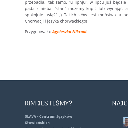
przepadła.. tak samo, "u lipnju", w lipcu już będzi
pada z nieba, "stan" możemy kupić lub wynająć, a
spokojnie usiąść ;) Takich słów jest mnóstwo, a p
Chorwacji i języka chorwackiego!
Przygotowała:
Agnieszka Nikrant
KIM JESTEŚMY?
NAJC
SLAVA - Centrum Języków
Słowiańskich